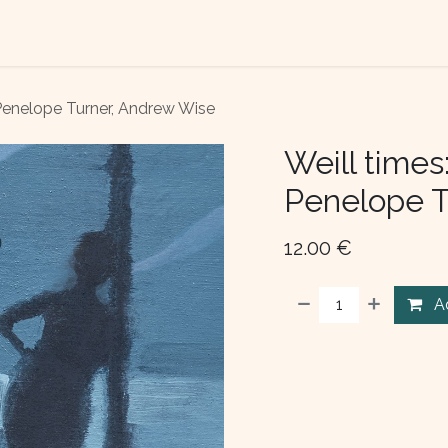
TACT US
ABOUT US
 Penelope Turner, Andrew Wise
Weill times
Penelope T
12.00
€
A