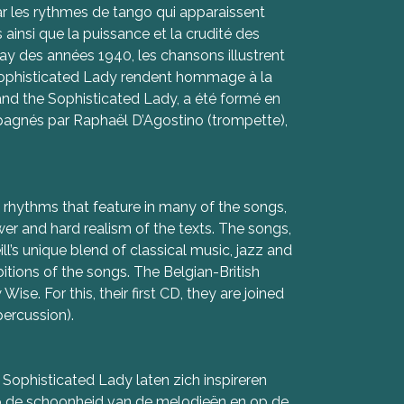
par les rythmes de tango qui apparaissent
insi que la puissance et la crudité des
ay des années 1940, les chansons illustrent
he Sophisticated Lady rendent hommage à la
and the Sophisticated Lady, a été formé en
mpagnés par Raphaël D’Agostino (trompette),
o rhythms that feature in many of the songs,
r and hard realism of the texts. The songs,
l’s unique blend of classical music, jazz and
itions of the songs. The Belgian-British
e. For this, their first CD, they are joined
ercussion).
 Sophisticated Lady laten zich inspireren
p de schoonheid van de melodieën en op de