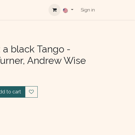
Sign in
: a black Tango -
urner, Andrew Wise
dd to cart