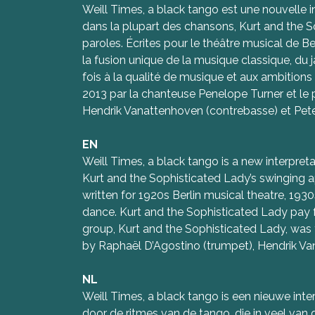
Weill Times, a black tango est une nouvelle i
dans la plupart des chansons, Kurt and the S
paroles. Écrites pour le théâtre musical de 
la fusion unique de la musique classique, du 
fois à la qualité de musique et aux ambition
2013 par la chanteuse Penelope Turner et le
Hendrik Vanattenhoven (contrebasse) et Peter
EN
Weill Times, a black tango is a new interpret
Kurt and the Sophisticated Lady’s swinging 
written for 1920s Berlin musical theatre, 193
dance. Kurt and the Sophisticated Lady pay fu
group, Kurt and the Sophisticated Lady, was f
by Raphaël D’Agostino (trumpet), Hendrik Va
NL
Weill Times, a black tango is een nieuwe inte
door de ritmes van de tango, die in veel v