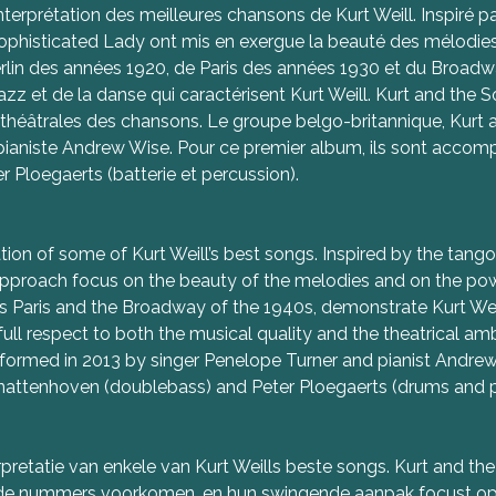
nterprétation des meilleures chansons de Kurt Weill. Inspiré 
ophisticated Lady ont mis en exergue la beauté des mélodies a
Berlin des années 1920, de Paris des années 1930 et du Broadw
jazz et de la danse qui caractérisent Kurt Weill. Kurt and t
s théâtrales des chansons. Le groupe belgo-britannique, Kurt 
 pianiste Andrew Wise. Pour ce premier album, ils sont acco
 Ploegaerts (batterie et percussion).
ation of some of Kurt Weill’s best songs. Inspired by the tang
approach focus on the beauty of the melodies and on the powe
0s Paris and the Broadway of the 1940s, demonstrate Kurt Weil
ll respect to both the musical quality and the theatrical amb
ormed in 2013 by singer Penelope Turner and pianist Andrew Wis
nattenhoven (doublebass) and Peter Ploegaerts (drums and p
rpretatie van enkele van Kurt Weills beste songs. Kurt and the
an de nummers voorkomen, en hun swingende aanpak focust o