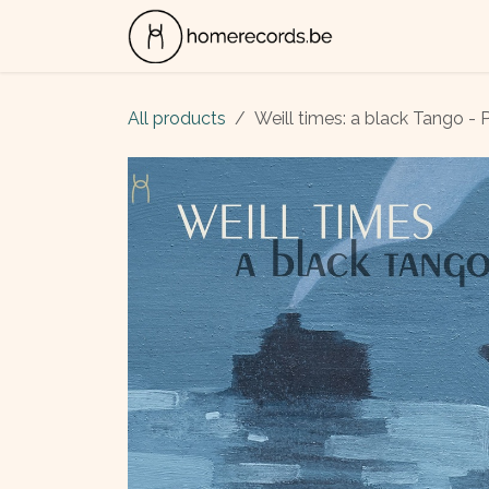
Skip to Content
ALBUMS
CON
All products
Weill times: a black Tango -