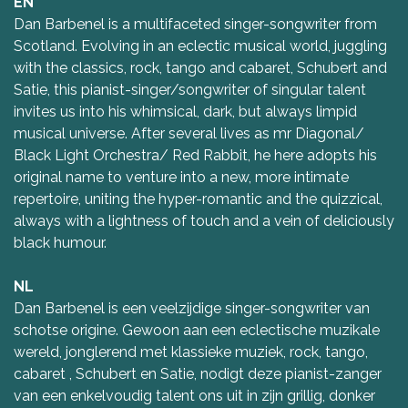
EN
Dan Barbenel is a multifaceted singer-songwriter from
Scotland. Evolving in an eclectic musical world, juggling
with the classics, rock, tango and cabaret, Schubert and
Satie, this pianist-singer/songwriter of singular talent
invites us into his whimsical, dark, but always limpid
musical universe. After several lives as mr Diagonal/
Black Light Orchestra/ Red Rabbit, he here adopts his
original name to venture into a new, more intimate
repertoire, uniting the hyper-romantic and the quizzical,
always with a lightness of touch and a vein of deliciously
black humour.
NL
Dan Barbenel is een veelzijdige singer-songwriter van
schotse origine. Gewoon aan een eclectische muzikale
wereld, jonglerend met klassieke muziek, rock, tango,
cabaret , Schubert en Satie, nodigt deze pianist-zanger
van een enkelvoudig talent ons uit in zijn grillig, donker