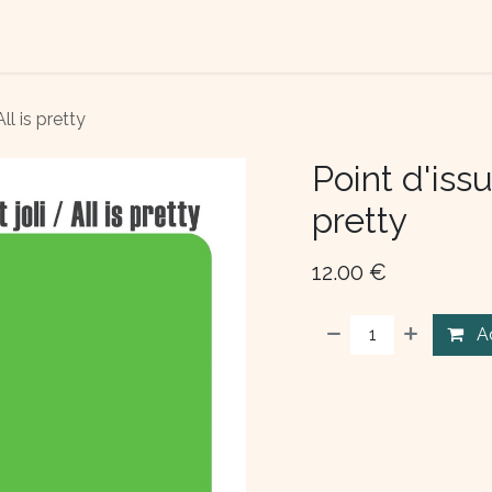
TACT US
ABOUT US
ll is pretty
Point d'issue
pretty
12.00
€
A