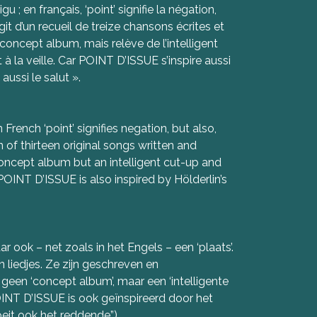
; en français, ‘point’ signifie la négation,
agit d’un recueil de treize chansons écrites et
concept album, mais relève de l’intelligent
à la veille. Car POINT D’ISSUE s’inspire aussi
aussi le salut ».
French ‘point’ signifies negation, but also,
tion of thirteen original songs written and
oncept album but an intelligent cut-up and
INT D’ISSUE is also inspired by Hölderlin’s
r ook – net zoals in het Engels – een ‘plaats’.
en liedjes. Ze zijn geschreven en
geen ‘concept album’, maar een ‘intelligente
OINT D’ISSUE is ook geïnspireerd door het
eit ook het reddende”).