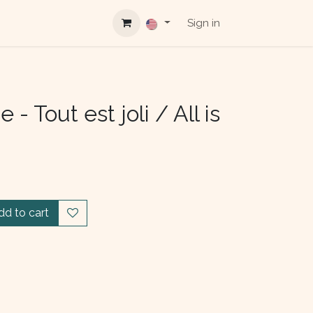
Sign in
 - Tout est joli / All is
dd to cart