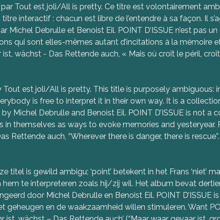
 Tout est joli/All is pretty. Ce titre est volontairement ambigu 
titre interactif : chacun est libre de l’entendre à sa façon. Il s’
r Michel Debrulle et Benoist Eil. POINT D’ISSUE n’est pas un 
ons qui sont elles-mêmes autant d’incitations à la mémoire et 
st, wächst - Das Rettende auch, « Mais où croît le péril, croît 
ut est joli/All is pretty. This title is purposely ambiguous: in 
 everybody is free to interpret it in their own way. It is a collec
by Michel Debrulle and Benoist Eil. POINT D’ISSUE is not a c
s in themselves as ways to evoke memories and yesteryear. PO
s Rettende auch, “Wherever there is danger, there is rescue”.
itel is gewild ambigu; ‘point’ betekent in het Frans ‘niet’ maa
 om hem te interpreteren zoals hij/zij wil. Het album bevat derti
geerd door Michel Debrulle en Benoist Eil. POINT D’ISSUE is 
ie het geheugen en de waakzaamheid willen stimuleren. Want P
 ist, wächst – Das Rettende auch’ (“Maar waar gevaar ist, gro