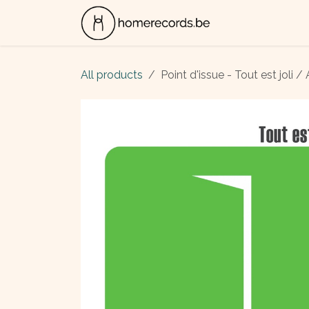
Skip to Content
ALBUMS
CON
All products
Point d'issue - Tout est joli / A