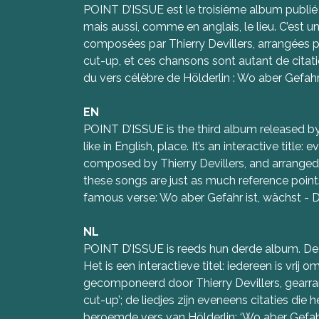
POINT D’ISSUE est le troisième album publié par
mais aussi, comme en anglais, le lieu. C’est un 
composées par Thierry Devillers, arrangées pa
cut-up, et ces chansons sont autant de citati
du vers célèbre de Hölderlin : Wo aber Gefahr i
EN
POINT D’ISSUE is the third album released by To
like in English, place. It’s an interactive title:
composed by Thierry Devillers, and arranged 
these songs are just as much reference point
famous verse: Wo aber Gefahr ist, wächst - Da
NL
POINT D’ISSUE is reeds hun derde album. Deze t
Het is een interactieve titel: iedereen is vrij
gecomponeerd door Thierry Devillers, gearran
cut-up’; de liedjes zijn eveneens citaties d
beroemde vers van Hölderlin: ‘Wo aber Gefahr