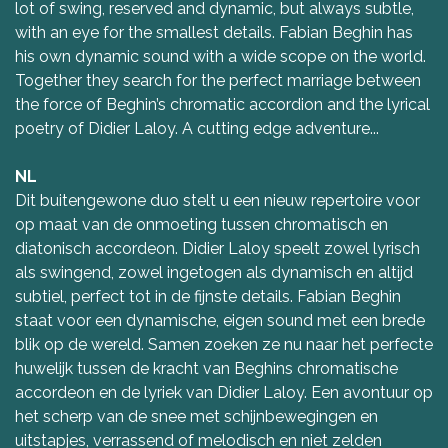
lot of swing, reserved and dynamic, but always subtle,
with an eye for the smallest details. Fabian Beghin has
his own dynamic sound with a wide scope on the world.
Together they search for the perfect marriage between
the force of Beghin’s chromatic accordion and the lyrical
poetry of Didier Laloy. A cutting edge adventure...
NL
Dit buitengewone duo stelt u een nieuw repertoire voor
op maat van de onmoeting tussen chromatisch en
diatonisch accordeon. Didier Laloy speelt zowel lyrisch
als swingend, zowel ingetogen als dynamisch en altijd
subtiel, perfect tot in de fijnste details. Fabian Beghin
staat voor een dynamische, eigen sound met een brede
blik op de wereld. Samen zoeken ze nu naar het perfecte
huwelijk tussen de kracht van Beghins chromatische
accordeon en de lyriek van Didier Laloy. Een avontuur op
het scherp van de snee met schijnbewegingen en
uitstapjes, verrassend of melodisch en niet zelden