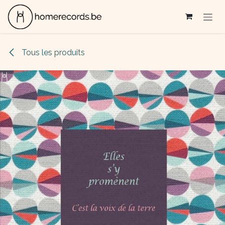
Se rendre au contenu
Tous les produits