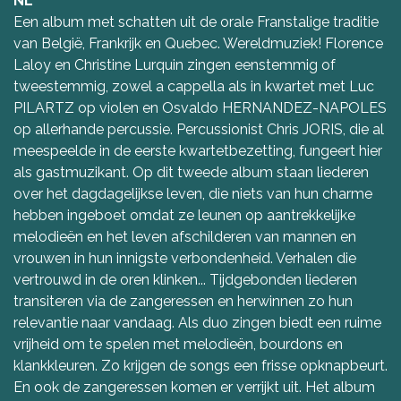
NL
Een album met schatten uit de orale Franstalige traditie
van België, Frankrijk en Quebec. Wereldmuziek! Florence
Laloy en Christine Lurquin zingen eenstemmig of
tweestemmig, zowel a cappella als in kwartet met Luc
PILARTZ op violen en Osvaldo HERNANDEZ-NAPOLES
op allerhande percussie. Percussionist Chris JORIS, die al
meespeelde in de eerste kwartetbezetting, fungeert hier
als gastmuzikant. Op dit tweede album staan liederen
over het dagdagelijkse leven, die niets van hun charme
hebben ingeboet omdat ze leunen op aantrekkelijke
melodieën en het leven afschilderen van mannen en
vrouwen in hun innigste verbondenheid. Verhalen die
vertrouwd in de oren klinken... Tijdgebonden liederen
transiteren via de zangeressen en herwinnen zo hun
relevantie naar vandaag. Als duo zingen biedt een ruime
vrijheid om te spelen met melodieën, bourdons en
klankkleuren. Zo krijgen de songs een frisse opknapbeurt.
En ook de zangeressen komen er verrijkt uit. Het album