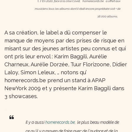
(*)
En 2020, face à la crise Covid,
homerecords.be
a offert aux
musiciens tous les albums dont il était encore propriétaire soit + de
18.000 albums.
A sa création, le label a dû compenser le
manque de moyens par des prises de risque en
misant sur des jeunes artistes peu connus et qui
ont pris leur envol : Karim Baggili, Aurélie
Charneux, Aurélie Dorzée, Tuur Florizoone, Didier
Laloy, Simon Leleux, … notons qu’
homerecords.be
prend un stand à APAP
NewYork 2009 et y présente Karim Baggili dans
3 showcases.
Il y a aussi
homerecords.be,
le plus beau modèle de
ce qu'il y a moyen de faire avec de l'audace et de la