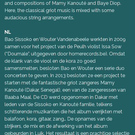
and compositions of Mamy Kanouté and Baye Diop.
Here, the classical griot music is mixed with some
audacious string arrangements.
NL
Bao Sissoko en Wouter Vandenabeele werkten in 2009
samen voor het project van de Peulh violist Issa Sow
(“Doumale”, uitgegeven door homerecords.be). Omdat
de klank van de viool en de kora zo goed
samensmelten, besloten Bao en Wouter een serie duo
concerten te geven. In 2013 besloten ze een project te
starten met de fantastische griot zangeres Mamy
Kanouté (Dakar, Senegal), een van de zangeressen van
Baaba Maal. De CD werd opgenomen in Dakar met
leden van de Sissoko en Kanouté familie, telkens
schitterende muzikanten die het album verrijkten met
balafoon, kora, gitaar, zang… De opnames van de
strijkers, de mix en de afwerking van het album
gebeurden in Luik. Het resultaat is een prachtige selectie