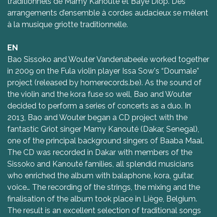
traditionnels de Mamy Kanouté et Baye Diop. Des
arrangements d’ensemble à cordes audacieux se mêlent
à la musique griotte traditionnelle.
EN
Bao Sissoko and Wouter Vandenabeele worked together
in 2009 on the Fula violin player Issa Sow's “Doumale”
project (released by homerecords.be). As the sound of
the violin and the kora fuse so well, Bao and Wouter
decided to perform a series of concerts as a duo. In
2013, Bao and Wouter began a CD project with the
fantastic Griot singer Mamy Kanouté (Dakar, Senegal),
one of the principal background singers of Baaba Maal.
The CD was recorded in Dakar with members of the
Sissoko and Kanouté families, all splendid musicians
who enriched the album with balaphone, kora, guitar,
voice… The recording of the strings, the mixing and the
finalisation of the album took place in Liège, Belgium.
The result is an excellent selection of traditional songs