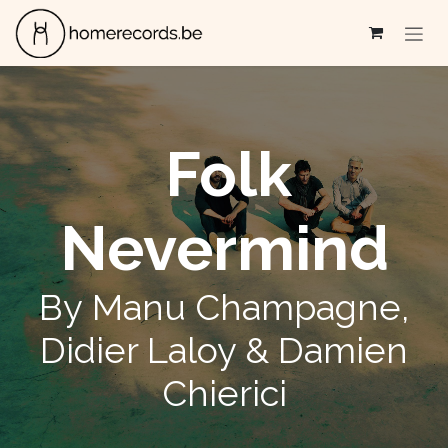
Se rendre au contenu
Folk
Nevermind
By Manu Champagne,
Didier Laloy & Damien
Chierici