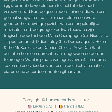
1994, omdat de wereld hem te snel tot idool had
verheven, trad Kurt de geschiedenis binnen: die van een
geniaal songwriter zoals er maar zelden een wordt
geboren, het onwillige gezicht van een ongelooflijke
muzikale trend, de grunge. Een kwarteeuw na zijn
tragische dood hebben Manu Champagne (ex-Niouzz, le
JT pour enfants), Didier Laloy (Les Déménageurs, Belem
& the MeKanics,...) en Damien Chierici (Yew, Dan San)
besloten hem een oprecht maar ongewoon eerbetoon
te brengen. Want in plaats van agressieve riffs en drums,
kozen de drie vrienden voor een akoestisch alternatief:
diatonische accordeon, houten gitaar, viool!
Copyright ©
homerecords.be
- 2024
English (US)
|
Français (BE)