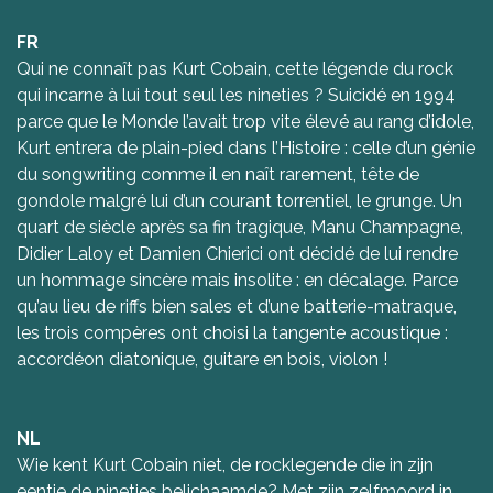
FR
Qui ne connaît pas Kurt Cobain, cette légende du rock
qui incarne à lui tout seul les nineties ? Suicidé en 1994
parce que le Monde l’avait trop vite élevé au rang d’idole,
Kurt entrera de plain-pied dans l’Histoire : celle d’un génie
du songwriting comme il en naît rarement, tête de
gondole malgré lui d’un courant torrentiel, le grunge. Un
quart de siècle après sa fin tragique, Manu Champagne,
Didier Laloy et Damien Chierici ont décidé de lui rendre
un hommage sincère mais insolite : en décalage. Parce
qu’au lieu de riffs bien sales et d’une batterie-matraque,
les trois compères ont choisi la tangente acoustique :
accordéon diatonique, guitare en bois, violon !
NL
Wie kent Kurt Cobain niet, de rocklegende die in zijn
eentje de nineties belichaamde? Met zijn zelfmoord in