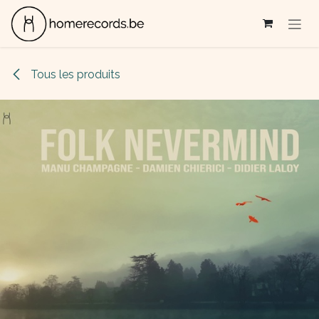
Se rendre au contenu
Tous les produits