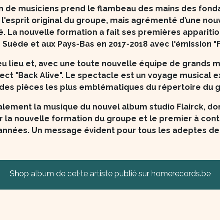
on de musiciens prend le flambeau des mains des fonda
 l'esprit original du groupe, mais agrémenté d’une nouve
 né. La nouvelle formation a fait ses premières appari
 Suède et aux Pays-Bas en 2017-2018 avec l'émission "F
eu lieu et, avec une toute nouvelle équipe de grands mu
ect "Back Alive". Le spectacle est un voyage musical 
des pièces les plus emblématiques du répertoire du 
ement la musique du nouvel album studio Flairck, dont
r la nouvelle formation du groupe et le premier à con
années. Un message évident pour tous les adeptes de c
Shop album de cet·te artiste publié sur homerecords.be