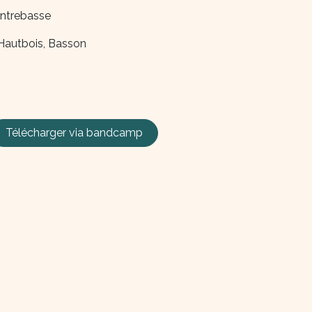
ntrebasse
 Hautbois, Basson
Télécharger via
bandcamp