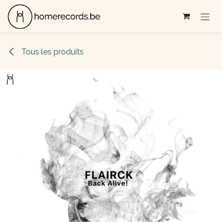
Se rendre au contenu
Tous les produits