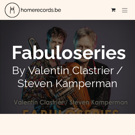
Se rendre au contenu
Fabuloseries
By Valentin Clastrier /
Steven Kamperman