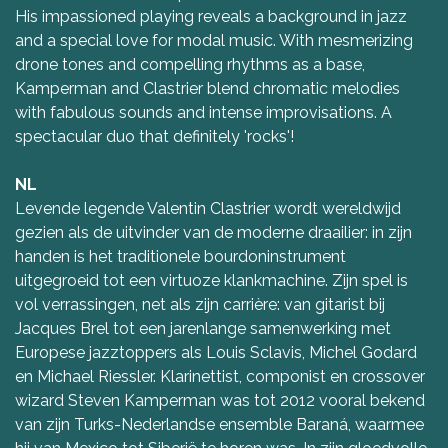
His impassioned playing reveals a background in jazz
and a special love for modal music. With mesmerizing
drone tones and compelling rhythms as a base,
Kamperman and Clastrier blend chromatic melodies
with fabulous sounds and intense improvisations. A
spectacular duo that definitely 'rocks'!
NL
Levende legende Valentin Clastrier wordt wereldwijd
gezien als de uitvinder van de moderne draailier: in zijn
handen is het traditionele bourdoninstrument
uitgegroeid tot een virtuoze klankmachine. Zijn spel is
vol verrassingen, net als zijn carrière: van gitarist bij
Jacques Brel tot een jarenlange samenwerking met
Europese jazztoppers als Louis Sclavis, Michel Godard
en Michael Riessler. Klarinettist, componist en crossover
wizard Steven Kamperman was tot 2012 vooral bekend
van zijn Turks-Nederlandse ensemble Baraná, waarmee