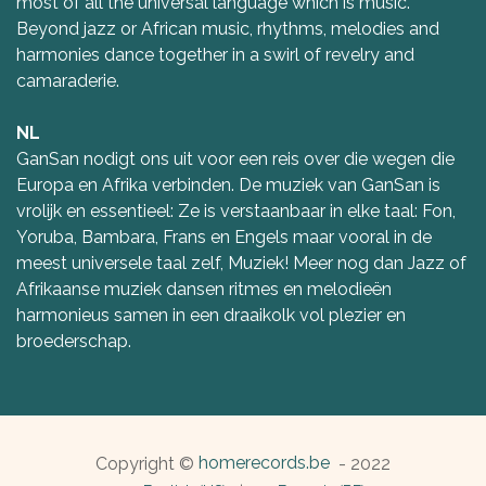
most of all the universal language which is music.
Beyond jazz or African music, rhythms, melodies and
harmonies dance together in a swirl of revelry and
camaraderie.
NL
GanSan nodigt ons uit voor een reis over die wegen die
Europa en Afrika verbinden. De muziek van GanSan is
vrolijk en essentieel: Ze is verstaanbaar in elke taal: Fon,
Yoruba, Bambara, Frans en Engels maar vooral in de
meest universele taal zelf, Muziek! Meer nog dan Jazz of
Afrikaanse muziek dansen ritmes en melodieën
harmonieus samen in een draaikolk vol plezier en
broederschap.
homerecords.be
Copyright ©
- 2022