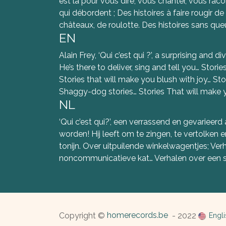
est là pour vous dire, vous chanter, vous raco
qui débordent ; Des histoires à faire rougir de
châteaux, de roulotte. Des histoires sans queu
EN
Alain Frey, ‘Qui c’est qui ?’, a surprising a
He’s there to deliver, sing and tell you… Stori
Stories that will make you blush with joy… St
Shaggy-dog stories… Stories That will make
NL
‘Qui c’est qui?’, een verrassend en gevarieerd
worden! Hij leeft om te zingen, te vertolken e
tonijn. Over uitpuilende winkelwagentjes; Ve
noncommunicatieve kat… Verhalen over een s
homerecords.be
Copyright ©
- 2022
Engli