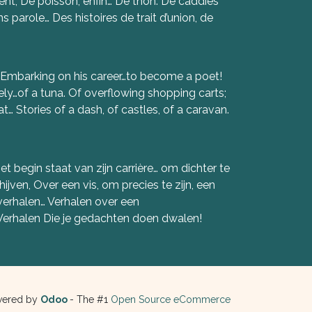
ltent, De poisson, enfin… De thon. De caddies
ns parole… Des histoires de trait d’union, de
r’ Embarking on his career…to become a poet!
isely…of a tuna. Of overflowing shopping carts;
… Stories of a dash, of castles, of a caravan.
et begin staat van zijn carrière… om dichter te
ijven, Over een vis, om precies te zijn, een
 verhalen… Verhalen over een
Verhalen Die je gedachten doen dwalen!
ered by
Odoo
- The #1
Open Source eCommerce