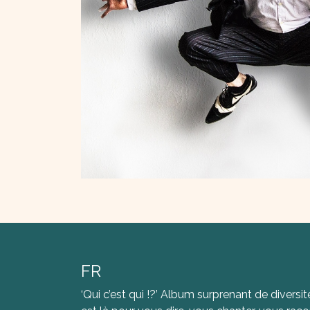
FR
‘Qui c’est qui !?’ Album surprenant de diver