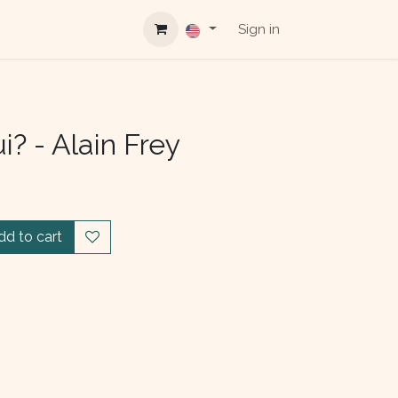
Sign in
i? - Alain Frey
dd to cart