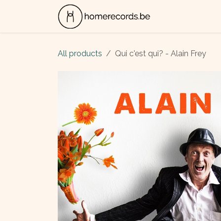
Skip to Content
ALBUMS
CON
All products
Qui c'est qui? - Alain Frey