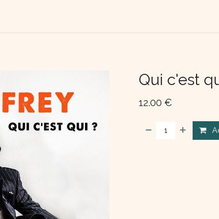
TACT US
ABOUT US
Qui c'est qu
12.00
€
A