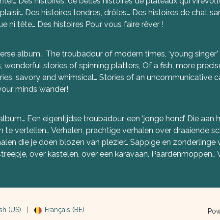
nter… Des histoires, de belles histoires de plateaux qui virevo
 plaisir… Des histoires tendres, drôles… Des histoires de chat sa
e ni tête… Des histoires Pour vous faire rêver !
nd diverse album… The troubadour of modern times, ‘young singe
es, wonderful stories of spinning platters, Of a fish, more prec
ories, savory and whimsical… Stories of an uncommunicative cat
 your minds wander!
 album… Een eigentijdse troubadour, een ‘jonge hond’ Die aan h
n te vertellen… Verhalen, prachtige verhalen over draaiende sch
rhalen die je doen blozen van plezier… Sappige en zonderlinge
treepje, over kastelen, over een karavaan. Paardenmoppen… 
sh (US)
|
Français (BE)
Pow