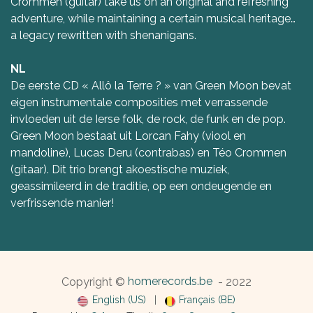
Crommen (guitar) take us on an original and refreshing
adventure, while maintaining a certain musical heritage…
a legacy rewritten with shenanigans.
NL
De eerste CD « Allô la Terre ? » van Green Moon bevat
eigen instrumentale composities met verrassende
invloeden uit de Ierse folk, de rock, de funk en de pop.
Green Moon bestaat uit Lorcan Fahy (viool en
mandoline), Lucas Deru (contrabas) en Téo Crommen
(gitaar). Dit trio brengt akoestische muziek,
geassimileerd in de traditie, op een ondeugende en
verfrissende manier!
homerecords.be
Copyright ©
- 2022
English (US)
|
Français (BE)