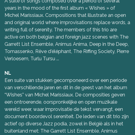
A suite of songs composed over a period of several
years in the mood of the first album « Wishes » of
Michel Marissiaux. Compositions that illustrate an open
and original world where improvisations replace words, a
writing full of serenity. The members of this trio are
active on both belgian and foreign jazz scenes with The
Garrett List Ensemble, Animus Anima, Deep in the Deep,
Tomassenko, Rêve d'éléphant, The Riffing Society, Pierre
Verloesem, Turlu Tursu ...
NL
Een suite van stukken gecomponeerd over een periode
van verschillende jaren en dit in de geest van het album
“Wishes” van Michel Marissiaux. De composities geven
een ontroerende, oorspronkelijke en open muzikale
wereld weer, waar improvisatie de tekst vervangt, een
document boordevol sereniteit. De leden van dit trio zijn
actief op diverse Jazz podia, zowel in België als in het
buitenland met: The Garrett List Ensemble, Animus