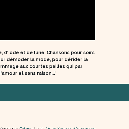
, d'iode et de lune. Chansons pour soirs
ur démoder la mode, pour dérider la
mmage aux courtes pailles qui par
amour et sans raison...'
énéré par
Odoo
- Le #1
Open Source eCommerce