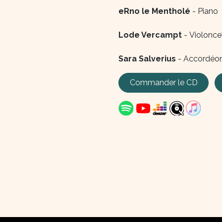
eRno le Mentholé
- Piano
Lode Vercampt
- Violonce
Sara Salverius
- Accordéo
Commander le CD