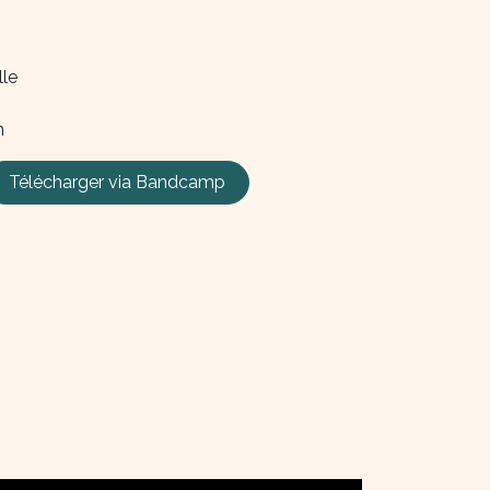
lle
n
Télécharger via B
andcamp