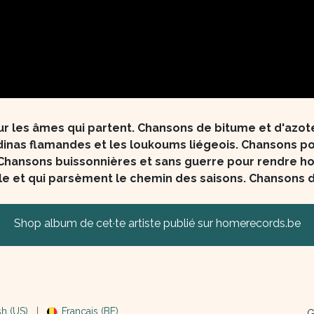
r les âmes qui partent. Chansons de bitume et d'azote
inas flamandes et les loukoums liégeois. Chansons po
hansons buissonnières et sans guerre pour rendre ho
e et qui parsèment le chemin des saisons. Chansons d'
Shop album de cet·te artiste publié sur homerecords.be
sh (US)
|
Français (BE)
G