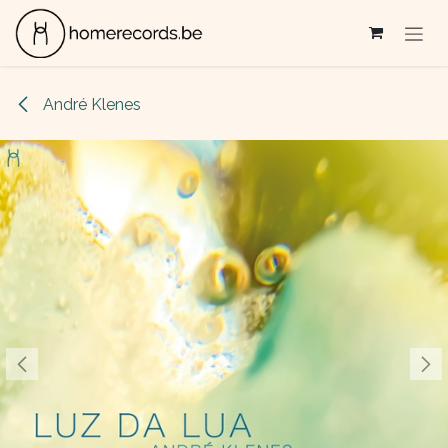
Se rendre au contenu
André Klenes