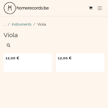
Se rendre au contenu
...
Instruments
Viola
Viola
12,00
€
12,00
€