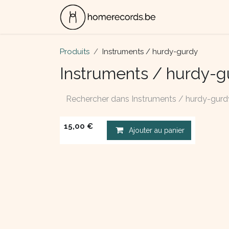
Se rendre au contenu
ALBUMS
CON
Produits
Instruments / hurdy-gurdy
Instruments / hurdy-g
15,00
€
Ajouter au panier