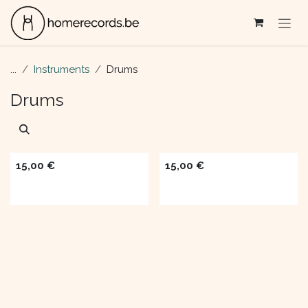
Se rendre au contenu
...
Instruments
Drums
Drums
15,00
€
15,00
€