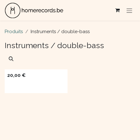
Se rendre au contenu
Produits
Instruments / double-bass
Instruments / double-bass
20,00
€