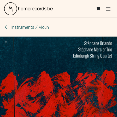
Se rendre au contenu
Instruments / violin