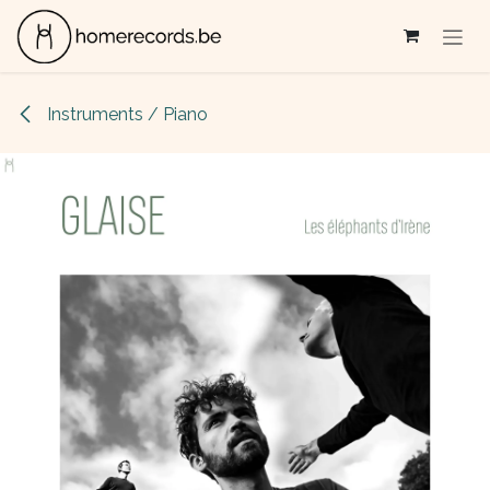
Se rendre au contenu
Instruments / Piano