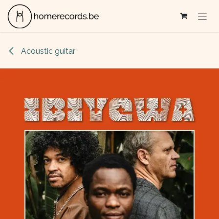
Se rendre au contenu
Acoustic guitar