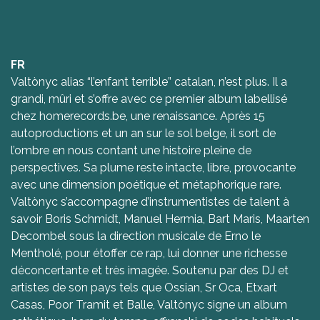
FR
Valtònyc alias “l’enfant terrible” catalan, n’est plus. Il a
grandi, mûri et s’offre avec ce premier album labellisé
chez homerecords.be, une renaissance. Après 15
autoproductions et un an sur le sol belge, il sort de
l’ombre en nous contant une histoire pleine de
perspectives. Sa plume reste intacte, libre, provocante
avec une dimension poétique et métaphorique rare.
Valtònyc s’accompagne d’instrumentistes de talent à
savoir Boris Schmidt, Manuel Hermia, Bart Maris, Maarten
Decombel sous la direction musicale de Erno le
Mentholé, pour étoffer ce rap, lui donner une richesse
déconcertante et très imagée. Soutenu par des DJ et
artistes de son pays tels que Ossian, Sr Oca, Etxart
Casas, Poor Tramit et Balle, Valtònyc signe un album