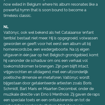
now exiled in Belgium where his album resonates like a
powerful hymn that is soon bound to become a
timeless classic.
NL
Valtònyc, ook wel bekend als het Catalaanse ‘enfant
terrible’, bestaat niet meer. Hij is opgegroeid, volwassen
geworden en geeft voor het eerst een album uit bij
homerecords.be, een wedergeboorte. Na 15 eigen
uitgaven in één jaar op het Belgisch grondgebied, komt
hij vanonder de schaduw om ons een verhaal vol
toekomstdromen te brengen. Zijn pen blijft intact,
vrijgevochten en uitdagend, met een uitzonderlijk
poëtische dimensie en metaforen. Valtònyc wordt
bijgestaan door getalenteerde artiesten zoals Boris
Schmidt, Bart Maris en Maarten Decombel, onder de
muzikale directie van Erno li Mentholé. Zij gaven de raps
een speciale toets en een ontluisterende en tot de