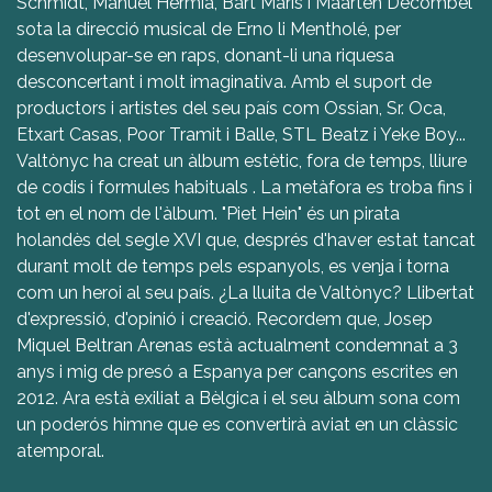
Schmidt, Manuel Hermia, Bart Maris i Maarten Decombel
sota la direcció musical de Erno li Mentholé, per
desenvolupar-se en raps, donant-li una riquesa
desconcertant i molt imaginativa. Amb el suport de
productors i artistes del seu país com Ossian, Sr. Oca,
Etxart Casas, Poor Tramit i Balle, STL Beatz i Yeke Boy...
Valtònyc ha creat un àlbum estètic, fora de temps, lliure
de codis i formules habituals . La metàfora es troba fins i
tot en el nom de l'àlbum. "Piet Hein" és un pirata
holandès del segle XVI que, després d'haver estat tancat
durant molt de temps pels espanyols, es venja i torna
com un heroi al seu país. ¿La lluita de Valtònyc? Llibertat
d'expressió, d'opinió i creació. Recordem que, Josep
Miquel Beltran Arenas està actualment condemnat a 3
anys i mig de presó a Espanya per cançons escrites en
2012. Ara està exiliat a Bèlgica i el seu àlbum sona com
un poderós himne que es convertirà aviat en un clàssic
atemporal.