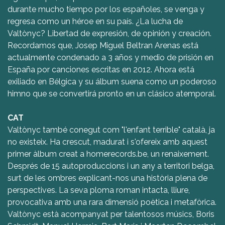
durante mucho tiempo por los españoles, se venga y
regresa como un héroe en su país. ¿La lucha de
Valtònyc? Libertad de expresión, de opinión y creación.
Recordamos que, Josep Miguel Beltran Arenas está
actualmente condenado a 3 años y medio de prisión en
España por canciones escritas en 2012. Ahora está
exiliado en Bélgica y su álbum suena como un poderoso
himno que se convertirá pronto en un clásico atemporal.
CAT
Valtònyc també conegut com "l'enfant terrible" català, ja
no existeix. Ha crescut, madurat i s'ofereix amb aquest
primer àlbum creat a homerecords.be, un renaixement.
Després de 15 autoproduccions i un any a territori belga,
surt de les ombres explicant-nos una història plena de
perspectives. La seva ploma roman intacta, lliure,
provocativa amb una rara dimensió poètica i metafòrica.
Valtònyc està acompanyat per talentosos músics, Boris