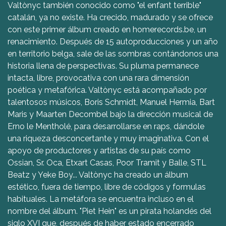
Valtònyc también conocido como "el enfant terrible"
catalán, ya no existe. Ha crecido, madurado y se ofrece
con este primer álbum creado en homerecords.be, un
renacimiento. Después de 15 autoproducciones y un año
en territorio belga, sale de las sombras contándonos una
historia llena de perspectivas. Su pluma permanece
intacta, libre, provocativa con una rara dimensión
poética y metafórica. Valtònyc está acompañado por
talentosos músicos, Boris Schmidt, Manuel Hermia, Bart
Maris y Maarten Decombel bajo la dirección musical de
Erno le Mentholé, para desarrollarse en raps, dándole
una riqueza desconcertante y muy imaginativa. Con el
apoyo de productores y artistas de su país como
Ossian, Sr. Oca, Etxart Casas, Poor Tramit y Balle, STL
Beatz y Yeke Boy... Valtònyc ha creado un álbum
estético, fuera de tiempo, libre de códigos y formulas
habituales. La metáfora se encuentra incluso en el
nombre del álbum. "Piet Hein" es un pirata holandés del
siglo XVI que, después de haber estado encerrado