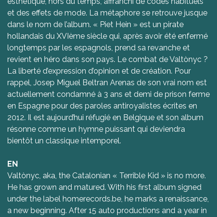
esthétique, hors du temps, affranchi de codes habituels
et des effets de mode. La métaphore se retrouve jusque
dans le nom de l’album. « Piet Hein » est un pirate
hollandais du XVIème siècle qui, après avoir été enfermé
longtemps par les espagnols, prend sa revanche et
revient en héro dans son pays. Le combat de Valtònyc ?
La liberté d’expression d’opinion et de création. Pour
rappel, Josep Miguel Beltran Arenas de son vrai nom est
actuellement condamné à 3 ans et demi de prison ferme
en Espagne pour des paroles antiroyalistes écrites en
2012. Il est aujourd’hui réfugié en Belgique et son album
résonne comme un hymne puissant qui deviendra
bientôt un classique intemporel.
EN
Valtònyc, aka, the Catalonian « Terrible Kid » is no more.
He has grown and matured. With his first album signed
under the label homerecords.be, he marks a renaissance,
a new beginning. After 15 auto productions and a year in