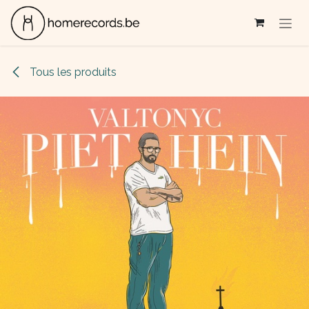
Se rendre au contenu
Tous les produits