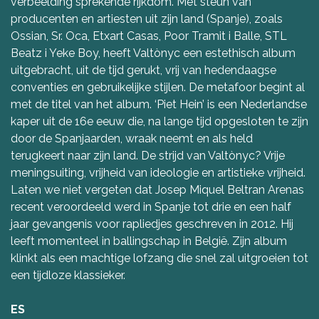
verbeelding sprekende rijkdom. Met steun van
producenten en artiesten uit zijn land (Spanje), zoals
Ossian, Sr. Oca, Etxart Casas, Poor Tramit i Balle, STL
Beatz i Yeke Boy, heeft Valtònyc een estethisch album
uitgebracht, uit de tijd gerukt, vrij van hedendaagse
conventies en gebruikelijke stijlen. De metafoor begint al
met de titel van het album. ‘Piet Hein’ is een Nederlandse
kaper uit de 16e eeuw die, na lange tijd opgesloten te zijn
door de Spanjaarden, wraak neemt en als held
terugkeert naar zijn land. De strijd van Valtònyc? Vrije
meningsuiting, vrijheid van ideologie en artistieke vrijheid.
Laten we niet vergeten dat Josep Miquel Beltran Arenas
recent veroordeeld werd in Spanje tot drie en een half
jaar gevangenis voor rapliedjes geschreven in 2012. Hij
leeft momenteel in ballingschap in België. Zijn album
klinkt als een machtige lofzang die snel zal uitgroeien tot
een tijdloze klassieker.
ES