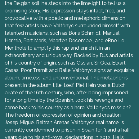
the Belgian soil, he steps into the limelight to tell us a
promising story. His expression stays intact, free, and
provocative with a poetic and metaphoric dimension
that few artists have. Valtònyc surrounded himself with
talented musicians, such as Boris Schmidt, Manuel
Hermia, Bart Maris, Maarten Decombel, and eRno Le
Mentholé to amplify this rap and enrich it in an
extraordinary and unique way. Backed by DJs and artists
of his country of origin, such as Ossian, Sr Oca, Etxart
Casas, Poor Tramit and Balle, Valtònyc signs an exquisite
album, timeless, and unconventional. The metaphor is
present in the album title itself. Piet Hein was a Dutch
pirate of the 16th century, who, after being imprisoned
for a long time by the Spanish, took his revenge and
came back to his country as a hero. Valtònyc’s mission?
The freedom of expression of opinion and creation.
Josep Miguel Beltran Arenas, Valtònyc’s real name, is
currently condemned to prison in Spain for 3 and a half
years due to his anti-royal declarations in 2012. He is