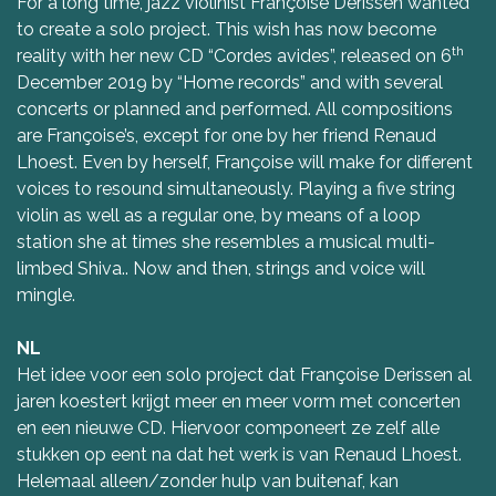
For a long time, jazz violinist Françoise Derissen wanted
to create a solo project. This wish has now become
th
reality with her new CD “Cordes avides”, released on 6
December 2019 by “Home records” and with several
concerts or planned and performed. All compositions
are Françoise’s, except for one by her friend Renaud
Lhoest. Even by herself, Françoise will make for different
voices to resound simultaneously. Playing a five string
violin as well as a regular one, by means of a loop
station she at times she resembles a musical multi-
limbed Shiva.. Now and then, strings and voice will
mingle.
NL
Het idee voor een solo project dat Françoise Derissen al
jaren koestert krijgt meer en meer vorm met concerten
en een nieuwe CD. Hiervoor componeert ze zelf alle
stukken op eent na dat het werk is van Renaud Lhoest.
Helemaal alleen/zonder hulp van buitenaf, kan