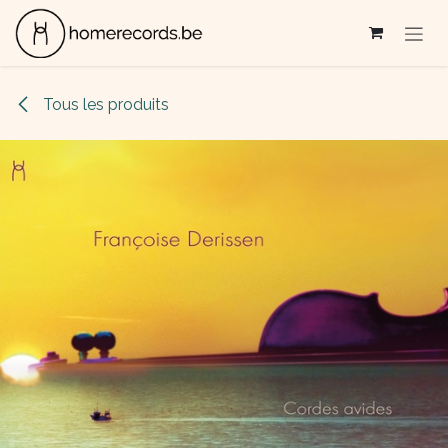
Se rendre au contenu
Tous les produits