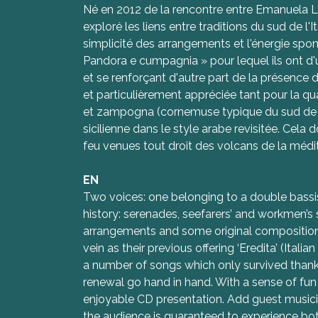
Né en 2012 de la rencontre entre Emanuela Lod
exploré les liens entre traditions du sud de l'I
simplicité des arrangements et l'énergie spo
Pandora e cumpagnia » pour lequel ils ont d'u
et se renforçant d'autre part de la présence 
et particulièrement appréciée tant pour la qu
et zampogna (cornemuse typique du sud de l'It
sicilienne dans le style arabe revisitée. Ce
feu venues tout droit des volcans de la médi
EN
Two voices: one belonging to a double bassis
history: serenades, seefarers’ and workmen’s s
arrangements and some original composition
vein as their previous offering ‘Eredita’ (Itali
a number of songs which only survived thanks
renewal go hand in hand. With a sense of fun 
enjoyable CD presentation. Add guest musicia
the audience is guaranteed to experience bot