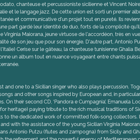
ato, chanteuse et percussioniste sicilienne et Vincent Noiret
talie et le langage jazz. De cette union est sorti un premier alb
ntanée et communicative d'un projet tout en pureté. Ils revi
ne part gardé leur identité de duo, forts de la complicité qu'
de Virginia Maiorana, jeune virtuose de l'accordéon, très en v
alité de son jeu que pour son énergie. D'autre part, Antonio P
alie) Cerise sur le gâteau, la chanteuse tunisienne Ghalia Be
la donne un album tout en nuance voyageant entre chants puiss
terranée.
t and one to a Sicilian singer who also plays percussion. Tog
ongs and other songs inspired by European and, in particular, 
s. On their second CD, ‘Pandora e Cumpagnia’, Emanuela Lod
an for heritage) paying tribute to the rich musical traditions of 
 to the dedicated work of committed folk-song collectors. In 
and with the assistance of the young Sicilian Virginia Maioran
ns Antonio Putzu (flutes and zampogna) from Sicily and Ghal
h the refinement and the powerful energy of Mediterranean c