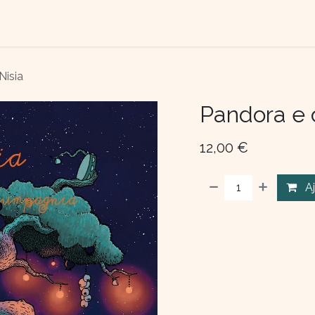
TACTEZ-NOUS
QUI SOMME NOUS ?
Nisia
Pandora e 
12,00
€
A