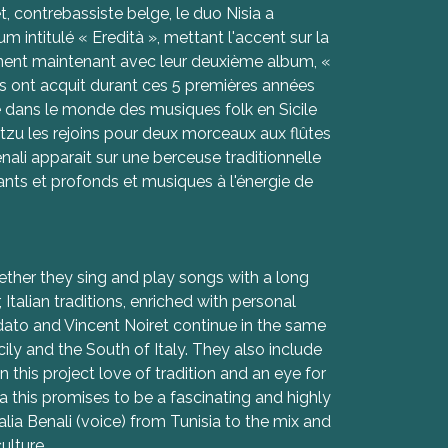
, contrebassiste belge, le duo Nisia a
um intitulé « Eredità », mettant l'accent sur la
ennent maintenant avec leur deuxième album, «
ils ont acquit durant ces 5 premières années
ue dans le monde des musiques folk en Sicile
utzu les rejoins pour deux morceaux aux flûtes
nali apparait sur une berceuse traditionnelle
ants et profonds et musiques à l'énergie de
ether they sing and play songs with a long
Italian traditions, enriched with personal
ato and Vincent Noiret continue in the same
Sicily and the South of Italy. They also include
this project love of tradition and an eye for
a this promises to be a fascinating and highly
ia Benali (voice) from Tunisia to the mix and
ulture.