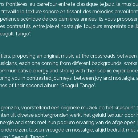
frontières, au carrefour entre le classique, le jazz, la musiq
travaille la texture sonore en tissant des mélodies envoûtant
périence scénique de ces dernières années, ils vous propose
ontrastés, entre joie et nostalgie, toujours empreints de lib
eagull Tango".
tiers, proposing an original music at the crossroads between 
usicians, each one coming from different backgrounds, works 
communicative energy and strong with their scenic experience
bring you in contrasted journeys, between joy and nostalgia, 
mes of their second album “Seagull Tango”.
grenzen, voorstellend een originele muziek op het kruispunt 
nten uit diverse achtergronden werkt het geluid textuur do
rgie and sterk met hun podium ervaring van de afgelopen jar
rende reizen, tussen vreugde en nostalgie, altijd bedrukt met 
um " Seagull Tango ".