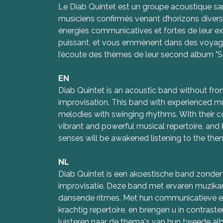
Le Diab Quintet est un groupe acoustique sans 
musiciens confirmés venant d’horizons divers 
énergies communicatives et fortes de leur ex
puissant, et vous emmènent dans des voyages c
l’écoute des thèmes de leur second album "S
EN
Diab Quintet is an acoustic band without fron
improvisation. This band with experienced m
melodies with swinging rhythms. With their 
vibrant and powerful musical repertoire, and 
senses will be awakened listening to the the
NL
Diab Quintet is een akoestische band zonder 
improvisatie. Deze band met ervaren muzika
dansende ritmes. Met hun communicatieve ene
krachtig repertoire, en brengen u in contraste
luisteren naar de thema's van hun tweede alb