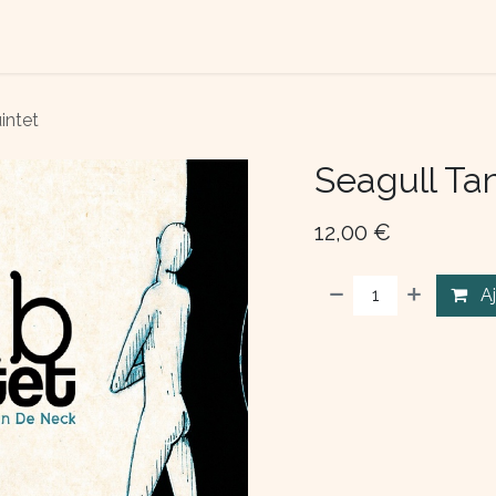
TACTEZ-NOUS
QUI SOMME NOUS ?
intet
Seagull Ta
12,00
€
A