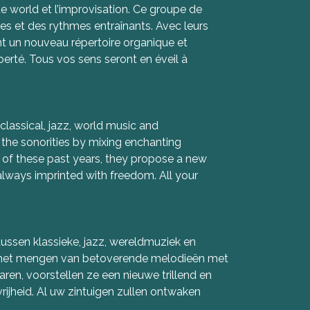
ue world et l’improvisation. Ce groupe de
es et des rythmes entraînants. Avec leurs
nt un nouveau répertoire organique et
erté. Tous vos sens seront en éveil à
classical, jazz, world music and
the sonorities by mixing enchanting
 of these past years, they propose a new
always imprinted with freedom. All your
tussen klassieke, jazz, wereldmuziek en
or het mengen van betoverende melodieën met
en, voorstellen ze een nieuwe trillend en
vrijheid. Al uw zintuigen zullen ontwaken