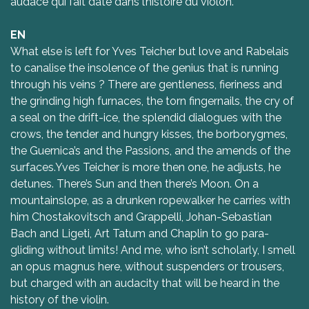
audace qui fait date dans l’histoire du violon.
EN
What else is left for Yves Teicher but love and Rabelais
to canalise the insolence of the genius that is running
through his veins ? There are gentleness, fieriness and
the grinding high furnaces, the torn fingernails, the cry of
a seal on the drift-ice, the splendid dialogues with the
crows, the tender and hungry kisses, the borborygmes,
the Guernica’s and the Passions, and the amends of the
surfaces.Yves Teicher is more then one, he adjusts, he
detunes. There’s Sun and then there’s Moon. On a
mountainslope, as a drunken ropewalker he carries with
him Chostakovitsch and Grappelli, Johan-Sebastian
Bach and Ligeti, Art Tatum and Chaplin to go para-
gliding without limits! And me, who isn’t scholarly, I smell
an opus magnus here, without suspenders or trousers,
but charged with an audacity that will be heard in the
history of the violin.