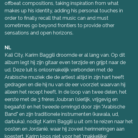
offbeat compositions, taking inspiration from what
makes up his identity, adding his personal touches in
order to finally recall that music can and must
sometimes go beyond frontiers to provide other
sensations and open horizons.
NL
Kali City, Karim Baggili droomde er al lang van. Op dit
album legt hij zijn gitaar even terzijde en grijpt naar de
ud. Deze luit is onlosmakelijk verbonden met de
Arabische muziek die de artiest altijd in zijn hart heeft
gedragen en die hij nu van de eer voorziet waarvan hij
alleen het recept heeft. In de loop van twee delen, het
eerste met de 3 frères Joubran (sierlijk, vrijgevig en
begaafd) en het tweede omringd door zijn "Arabische
Band" en zijn traditionele instrumenten (kawala, ud,
darbuka), nodigt Karim Baggili u uit om te reizen naar het
oosten en Jordanië, waar hij zoveel herinneringen aan
koestert. Karim koos niet voor het 'makkelijke'