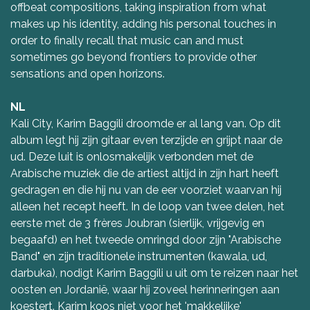
offbeat compositions, taking inspiration from what
makes up his identity, adding his personal touches in
order to finally recall that music can and must
sometimes go beyond frontiers to provide other
sensations and open horizons.
NL
Kali City, Karim Baggili droomde er al lang van. Op dit
album legt hij zijn gitaar even terzijde en grijpt naar de
ud. Deze luit is onlosmakelijk verbonden met de
Arabische muziek die de artiest altijd in zijn hart heeft
gedragen en die hij nu van de eer voorziet waarvan hij
alleen het recept heeft. In de loop van twee delen, het
eerste met de 3 frères Joubran (sierlijk, vrijgevig en
begaafd) en het tweede omringd door zijn "Arabische
Band" en zijn traditionele instrumenten (kawala, ud,
darbuka), nodigt Karim Baggili u uit om te reizen naar het
oosten en Jordanië, waar hij zoveel herinneringen aan
koestert. Karim koos niet voor het 'makkelijke'