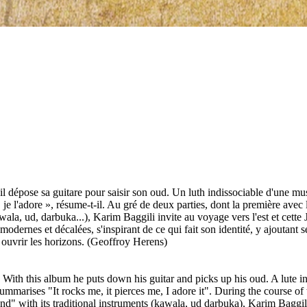
 dépose sa guitare pour saisir son oud. Un luth indissociable d'une musi
je l'adore », résume-t-il. Au gré de deux parties, dont la première avec 
ala, ud, darbuka...), Karim Baggili invite au voyage vers l'est et cette 
modernes et décalées, s'inspirant de ce qui fait son identité, y ajoutant 
t ouvrir les horizons. (Geoffroy Herens)
 With this album he puts down his guitar and picks up his oud. A lute in
arises "It rocks me, it pierces me, I adore it". During the course of tw
" with its traditional instruments (kawala, ud darbuka), Karim Baggili 