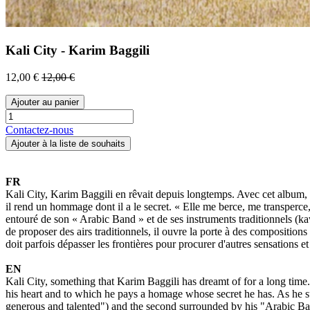
Kali City - Karim Baggili
12,00
€
12,00
€
Ajouter au panier
Contactez-nous
Ajouter à la liste de souhaits
FR
Kali City, Karim Baggili en rêvait depuis longtemps. Avec cet album, il
il rend un hommage dont il a le secret. « Elle me berce, me transperce, 
entouré de son « Arabic Band » et de ses instruments traditionnels (kaw
de proposer des airs traditionnels, il ouvre la porte à des compositions 
doit parfois dépasser les frontières pour procurer d'autres sensations e
EN
Kali City, something that Karim Baggili has dreamt of for a long time.
his heart and to which he pays a homage whose secret he has. As he summ
generous and talented") and the second surrounded by his "Arabic Band