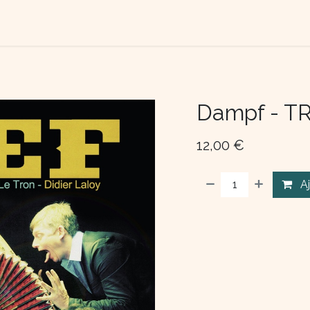
TACTEZ-NOUS
QUI SOMME NOUS ?
Dampf - T
12,00
€
A