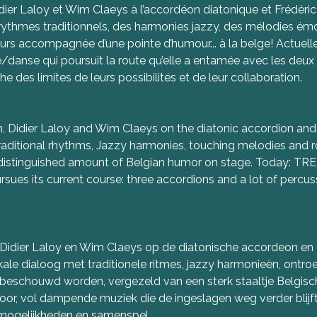
idier Laloy et Wim Claeys à l’accordéon diatonique et Frédér
thmes traditionnels, des harmonies jazzy, des mélodies émouv
ours accompagnée d’une pointe d’humour... à la belge! Actuell
danse qui poursuit la route qu’elle a entamée avec les deux
he des limites de leurs possibilités et de leur collaboration.
 Didier Laloy and Wim Claeys on the diatonic accordion and
 traditional rhythms, Jazzy harmonies, touching melodies and 
istinguished amount of Belgian humor on stage. Today: TREF
ues its current course: three accordions and a lot of percussi
Didier Laloy en Wim Claeys op de diatonische accordeon en 
le dialoog met traditionele ritmes, jazzy harmonieën, ontr
eschouwd worden, vergezeld van een sterk staaltje Belgisc
oor, vol dampende muziek die de ingeslagen weg verder blijft
 mogelijkheden en samenspel.