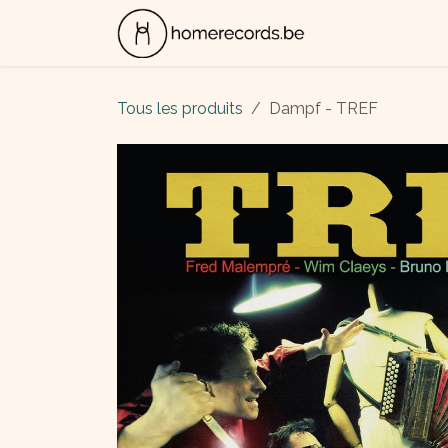
Se rendre au contenu
ALBUMS
CON
Tous les produits
Dampf - TREF