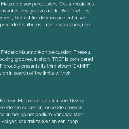
ic Malempré aux percussions. Ces 4 musiciens
antes, des grooves rock... Bref, Tref c’est
ement, Tref est fier de vous présenter son
 précédents albums : trois accordéons, une
 Frédéric Malempré on percussion. These 4
rocking grooves. In short, TREF is considered
 proudly presents its third album ‘DAMPF’,
on in search of the limits of their
Frédéric Malempré op percussie. Deze 4
oerende melodieën en rockende grooves.
he humor op het podium. Vandaag stelt
 volgen: drie trekzakken en een hoop