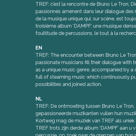
TREF: c’est la rencontre de Bruno Le Tron, D
passionnés amènent dans leur dialogue des ry
de la musique unique qui, sur scène, est touj
troisième album ‘DAMPF’, une musique dense/
foultitude de percussions, le tout à la recherc
EN
TREF: The encounter between Bruno Le Tron,
passionate musicians fill their dialogue with
as a unique music genre, accompanied by a d
full of steaming music which continuously purs
possibilities and joined action.
NL
TREF: De ontmoeting tussen Bruno Le Tron, 
gepassioneerde muzikanten vullen hun muzika
Kortweg mag de muziek van TREF als uniek b
TREF trots zijn derde album ‘DAMPF’ aan u v
percussie, op zoek naar de grenzen van hun