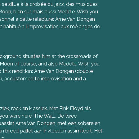
s se situe à la croisée du jazz, des musiques
 Moon, bien sûr, mais aussi Meddle, Wish you
rsonnel à cette relecture: Arne Van Dongen
let habitué à l’improvisation, aux mélanges de
background situates him at the crossroads of
the Moon of course, and also Meddle, Wish you
o this rendition: Arne Van Dongen (double
cian, accustomed to improvisation and a
ziek, rock en klassiek. Met Pink Floyd als
h you were here, The Wall… De twee
rabassist Arne Van Dongen, met een sobere en
een breed pallet aan invloeden assimileert. Het
yd.