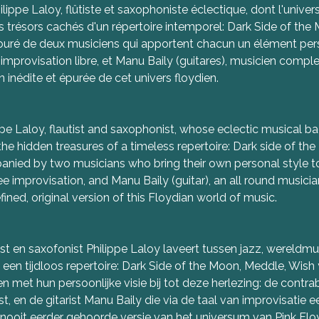
ilippe Laloy, flûtiste et saxophoniste éclectique, dont l'univer
es trésors cachés d'un répertoire intemporel: Dark Side of the
entouré de deux musiciens qui apportent chacun un élément pe
l’improvisation libre, et Manu Baily (guitares), musicien comp
 inédite et épurée de cet univers floydien.
illipe Laloy, flautist and saxophonist, whose eclectic musical 
s the hidden treasures of a timeless repertoire: Dark side of 
panied by two musicians who bring their own personal style t
free improvisation, and Manu Baily (guitar), an all round musi
efined, original version of this Floydian world of music.
itist en saxofonist Philippe Laloy laveert tussen jazz, wereldmu
n een tijdloos repertoire: Dark Side of the Moon, Meddle, Wis
en met hun persoonlijke visie bij tot deze herlezing: de cont
st, en de gitarist Manu Baily die via de taal van improvisatie 
 nooit eerder gehoorde versie van het universum van Pink Flo