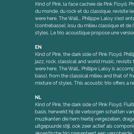
Kind of Pink, la face cachée de Pink Floyd. Ph
du monde, du rock et du classique, revisite l
were here, The Wall... Philippe Laloy s'est 
(contrebasse), issu du milieu classique et de 
styles. Le trio acoustique propose une version
EN
Kind of Pink, the dark side of Pink Floyd. Ph
jazz, rock, classical and world music, revisit
were here, The Wall… Phillipe Laloy is accom
bass), from the classical milieu and that of 
mixture of styles. This acoustic trio offers a r
NL
Kind of Pink, the dark side of Pink Floyd. Flu
basis, herwerkt hij de verborgen schatten va
muzikanten die hem hierbij vergezellen, drag
uitgepuurde stijl, ook zeer actief als componi
akoestische trio presenteert een versoberde,