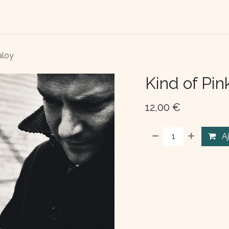
TACTEZ-NOUS
QUI SOMME NOUS ?
aloy
Kind of Pin
12,00
€
A