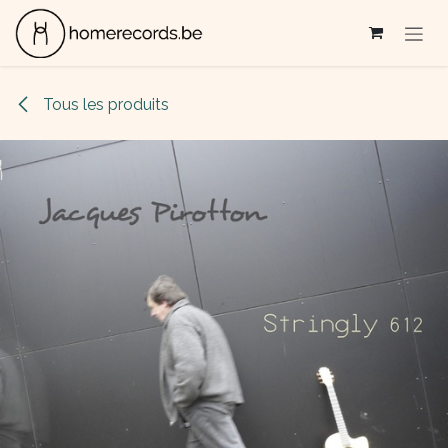
Se rendre au contenu
Tous les produits