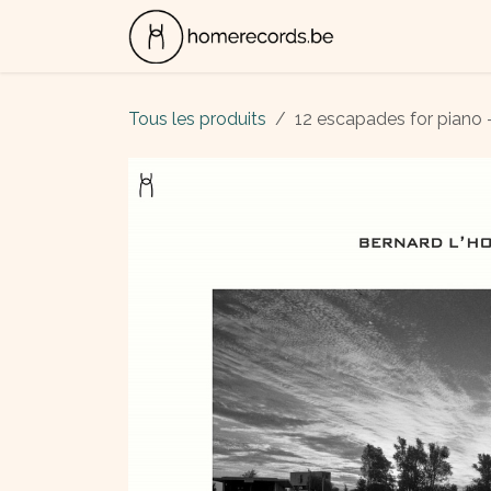
Se rendre au contenu
ALBUMS
CON
Tous les produits
12 escapades for piano -