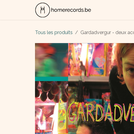
Se rendre au contenu
ALBUMS
CON
Tous les produits
Gardadvergur - deux acc