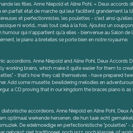
mande les filles. Anne Niepold et Aline Pohl, « Deux accords d
n parfait état de marche qui leur facilitent grandement la tâc
reuses et perfectionnistes, les poulettes - c'est ainsi qu'elles
 classique ni world… mais tout cela à la fois. Ajoutez un soup
 humour qui n'appartient qu'à elles - bienvenue au Salon de l
ment, le piano à bretelles se porte bien en notre royaume.
tonic accordions. Anne Niepold and Aline Pohl, Deux Accords
ly working brains, which make it quite easier for them to cre
tes" - that's how they call themselves - have prepared twelve
ogether. Add some musette, bewildering melodies en adventurous 
ur, a CD proving that in our kingdom the braces piano is as fi
 diatonische accordeons. Anne Niepold en Aline Pohl, Deux Ac
m optimaal werkende hersenen, die hun taak echt gemakkelij
smuziek. De edelmoedige en perfectionistische "poulettes" -
ebokst: niet traditioneel, noch jazz, noch klassiek of world,