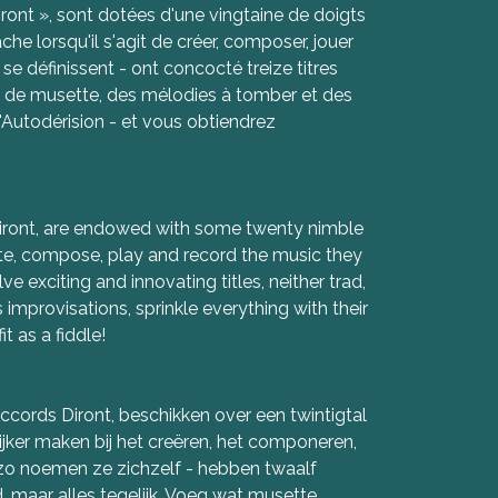
iront », sont dotées d'une vingtaine de doigts
he lorsqu'il s'agit de créer, composer, jouer
 se définissent - ont concocté treize titres
çon de musette, des mélodies à tomber et des
'Autodérision - et vous obtiendrez
 Diront, are endowed with some twenty nimble
ate, compose, play and record the music they
 exciting and innovating titles, neither trad,
improvisations, sprinkle everything with their
t as a fiddle!
cords Diront, beschikken over een twintigtal
ker maken bij het creëren, het componeren,
 zo noemen ze zichzelf - hebben twaalf
 maar alles tegelijk. Voeg wat musette,