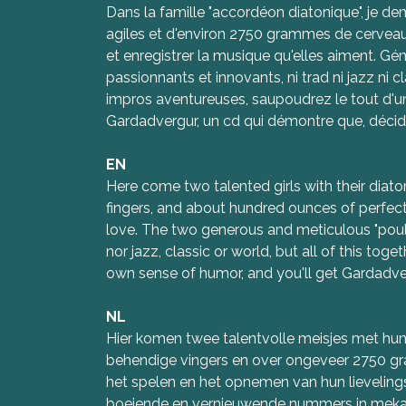
Dans la famille "accordéon diatonique", je de
agiles et d'environ 2750 grammes de cerveau e
et enregistrer la musique qu'elles aiment. Géné
passionnants et innovants, ni trad ni jazz ni
impros aventureuses, saupoudrez le tout d'un
Gardadvergur, un cd qui démontre que, décidé
EN
Here come two talented girls with their dia
fingers, and about hundred ounces of perfect
love. The two generous and meticulous "poulet
nor jazz, classic or world, but all of this t
own sense of humor, and you'll get Gardadverg
NL
Hier komen twee talentvolle meisjes met hun
behendige vingers en over ongeveer 2750 gra
het spelen en het opnemen van hun lieveling
boeiende en vernieuwende nummers in mekaar g