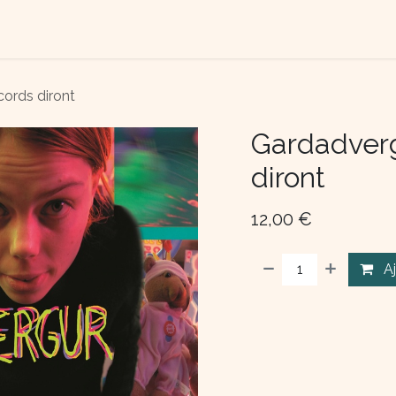
TACTEZ-NOUS
QUI SOMME NOUS ?
ords diront
Gardadverg
diront
12,00
€
A