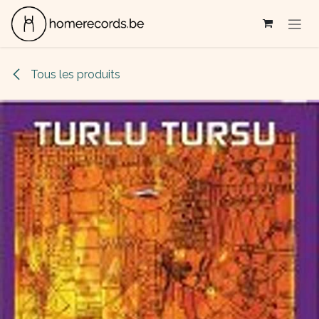
Se rendre au contenu
Tous les produits