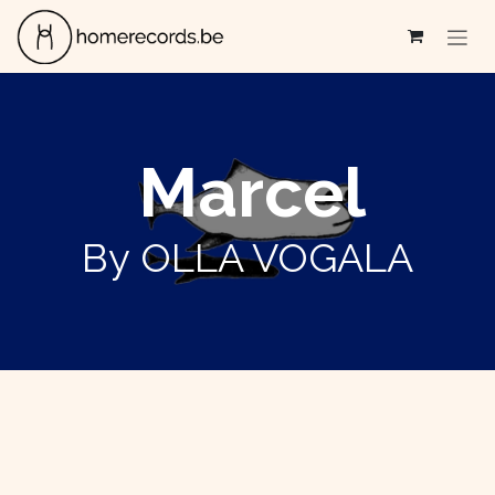
Se rendre au contenu
Marcel
By OLLA VOGALA