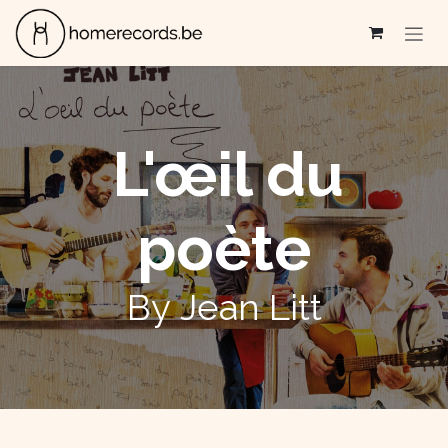
Se rendre au contenu
L'œil du
poète
By Jean Litt