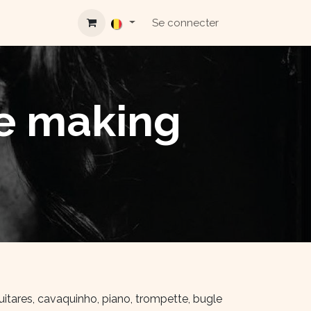
Se connecter
re making
uitares, cavaquinho, piano, trompette, bugle