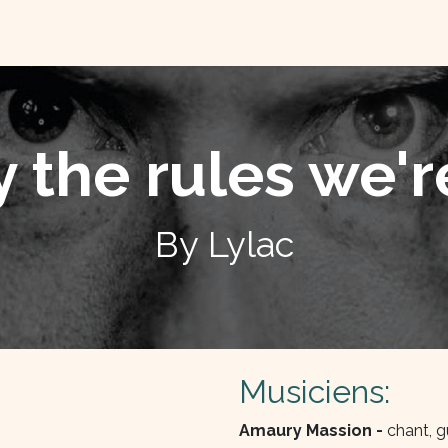
TACTEZ-NOUS
QUI SOMME NOUS ?
y the rules we'
By Lylac
Musiciens:
Amaury Massion -
chant, g