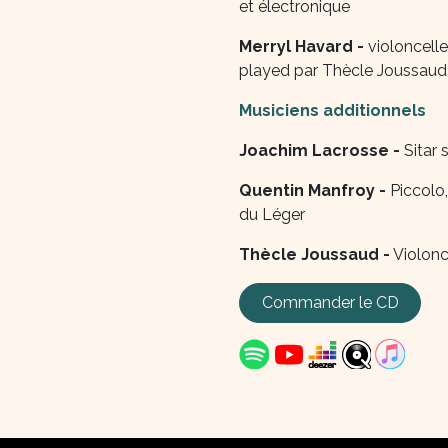
et électronique
Merryl Havard -
violoncell
played par Thècle Joussaud
Musiciens additionnels
Joachim Lacrosse -
Sitar
Quentin Manfroy -
Piccolo
du Léger
​Thècle Joussaud -
Violonc
Commander le CD