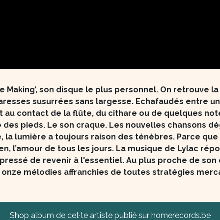
e Making’, son disque le plus personnel. On retrouve la 
aresses susurrées sans largesse. Echafaudés entre une
 au contact de la flûte, du cithare ou de quelques not
e des pieds. Le son craque. Les nouvelles chansons d
 la lumière a toujours raison des ténèbres. Parce que 
ien, l’amour de tous les jours. La musique de Lylac rép
ressé de revenir à l'essentiel. Au plus proche de son
le onze mélodies affranchies de toutes stratégies mercan
Shop album de cet·te artiste publié sur homerecords.be