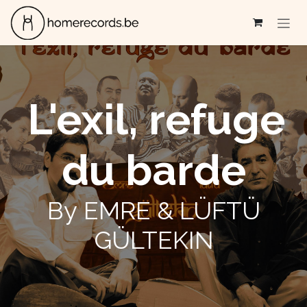
Se rendre au contenu
L'exil, refuge
du barde
By EMRE & LÜFTÜ
GÜLTEKIN