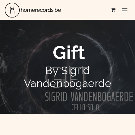
Se rendre au contenu
Gift
By Sigrid
Vandenbogaerde