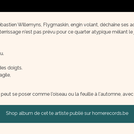
ébastien Willemyns, Flygmaskin, engin volant, déchaîne ses ac
terrissage n'est pas prévu pour ce quarter atypique mêlant le 
.
u.
es doigts.
agile,
que peut se poser comme l'oiseau ou la feuille à l'automne, av
Shop album de cet·te artiste publié sur homerecords.be