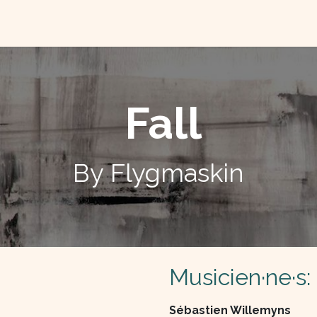
TACTEZ-NOUS
QUI SOMME NOUS ?
Fall
By Flygmaskin
Musicien·ne·s:
Sébastien Willemyns