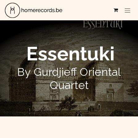
Se rendre au contenu
Essentuki
By Gurdjieff Oriental
Quartet