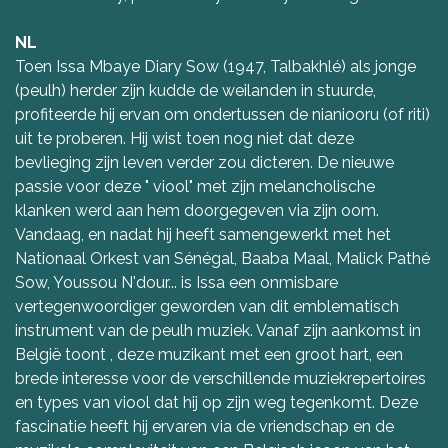
NL
Toen Issa Mbaye Diary Sow (1947, Talbakhlé) als jonge
(peulh) herder zijn kudde de weilanden in stuurde,
profiteerde hij ervan om ondertussen de nianiooru (of riti)
uit te proberen. Hij wist toen nog niet dat deze
bevlieging zijn leven verder zou dicteren. De nieuwe
passie voor deze " viool" met zijn melancholische
klanken werd aan hem doorgegeven via zijn oom.
Vandaag, en nadat hij heeft samengewerkt met het
Nationaal Orkest van Sénégal, Baaba Maal, Malick Pathé
Sow, Youssou N'dour... is Issa een onmisbare
vertegenwoordiger geworden van dit emblematisch
instrument van de peulh muziek. Vanaf zijn aankomst in
België toont , deze muzikant met een groot hart, een
brede interesse voor de verschillende muziekrepertoires
en types van viool dat hij op zijn weg tegenkomt. Deze
fascinatie heeft hij ervaren via de vriendschap en de