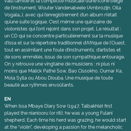
valu l’amitié et la complicité musicale d’une icône belge
de l’instrument, Wouter Vandenabeele (Ambrozijn, Olla
Vogala…), avec qui l’enregistrement d’un album n’était
qu’une suite logique. C’est même une quinzaine de
violonistes qui l’ont rejoint dans son projet. Le résultat :
un CD qui se concentre particulièrement sur la musique
d’Issa et sur le répertoire traditionnel d’Afrique de l’Ouest,
tout en assimilant une foule d’instruments, d’artistes et
de sons emmêlés, issus de son sympathique entourage.
On y retrouve une vingtaine de musiciens ; ni plus ni
moins que Malick Pathé Sow, Bao Cissokho, Oumar Ka,
Mola Sylla ou Abou Diouba. Une musique de toute
beauté aux rythmes envoûtants.
EN
When Issa Mbaye Diary Sow (1947, Talbakhlé) first
played the nianiooru (or riti), he was a young Fulani
shepherd. Each time his herd was grazing, he would start
at the “violin”, developing a passion for the melancholic