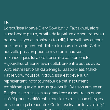
FR
Lorsqu’Issa Mbaye Diary Sow (1947, Talbakhlé), alors
jeune berger peulh, profite de la pâture de son troupeau
pour s’essayer au nianiooru (ou riti), il ne sait pas encore
que son engouement dictera le cours de sa vie. Cette
nouvelle passion pour ce « violon » aux sons
mélancoliques lui a été transmise par son oncle.
Aujourd’hui, et après avoir collaboré entre autres avec
l’Orchestre National du Sénégal, Baaba Maal, Malick
Pathé Sow, Youssou N’dour… Issa est devenu un
représentant incontournable de cet instrument
emblématique de la musique peulh. Dès son arrivée en
Belgique, ce musicien au grand cœur montre un grand
intérêt pour les différents répertoires musicaux et types
de violons qu’il rencontre. Cette fascination lui avait déjà