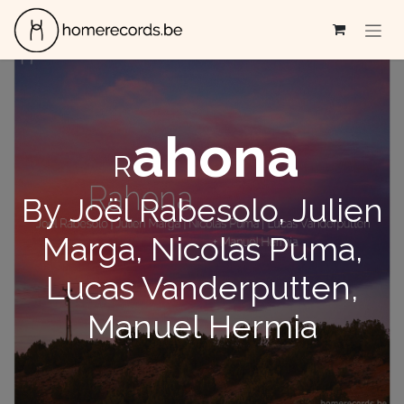
Se rendre au contenu
ahona
R
By Joël Rabesolo, Julien
Marga, Nicolas Puma,
Lucas Vanderputten,
Manuel Hermia